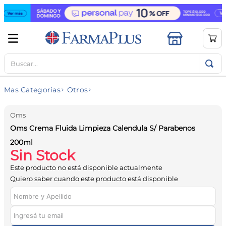
Buscar...
TÉRMINOS MÁS BUSCADOS
1
.
mela b3
Mas Categorias
Otros
2
.
cerave limpieza
3
.
creatina
Oms
Oms Crema Fluida Limpieza Calendula S/ Parabenos
4
.
loreal
200ml
5
.
shampoo
Sin Stock
6
.
proteina
Este producto no está disponible actualmente
Quiero saber cuando este producto está disponible
7
.
ibuprofeno
8
.
vitamina c
9
.
contorno ojos