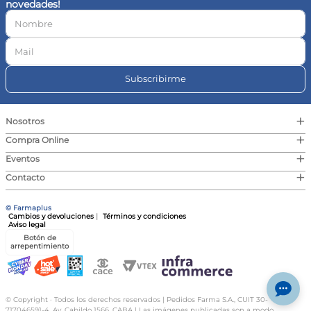
novedades!
10
.
contorno ojos
Subscribirme
+
Nosotros
+
Compra Online
+
Eventos
+
Contacto
© Farmaplus
Cambios y devoluciones
|
Términos y condiciones
Aviso legal
Botón de
arrepentimiento
© Copyright · Todos los derechos reservados | Pedidos Farma S.A., CUIT 30-
717046591-4, Av. Cabildo 1566, CABA | Las imágenes publicadas son a modo