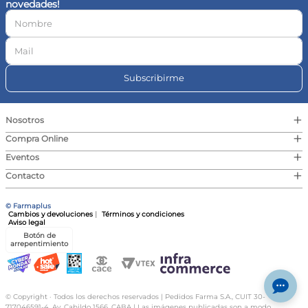
novedades!
10
.
magnesio
Subscribirme
+
Nosotros
+
Compra Online
+
Eventos
+
Contacto
© Farmaplus
Cambios y devoluciones
|
Términos y condiciones
Aviso legal
Botón de
arrepentimiento
© Copyright · Todos los derechos reservados | Pedidos Farma S.A., CUIT 30-
717046591-4, Av. Cabildo 1566, CABA | Las imágenes publicadas son a modo