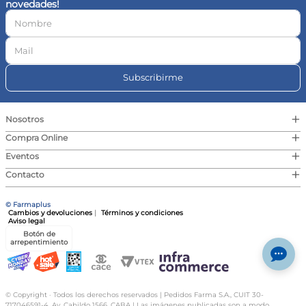
novedades!
10
.
vitamina c
Subscribirme
+
Nosotros
+
Compra Online
+
Eventos
+
Contacto
© Farmaplus
Cambios y devoluciones
|
Términos y condiciones
Aviso legal
Botón de
arrepentimiento
© Copyright · Todos los derechos reservados | Pedidos Farma S.A., CUIT 30-
717046591-4, Av. Cabildo 1566, CABA | Las imágenes publicadas son a modo