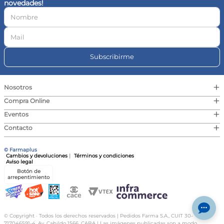
novedades!
10
.
vitamina c
Subscribirme
+
Nosotros
+
Compra Online
+
Eventos
+
Contacto
© Farmaplus
Cambios y devoluciones
|
Términos y condiciones
Aviso legal
Botón de
arrepentimiento
© Copyright · Todos los derechos reservados | Pedidos Farma S.A., CUIT 30-
717046591-4, Av. Cabildo 1566, CABA | Las imágenes publicadas son a modo