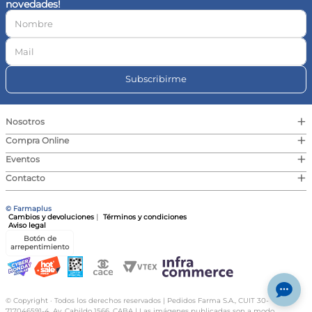
novedades!
10
.
magnesio
Subscribirme
+
Nosotros
+
Compra Online
+
Eventos
+
Contacto
© Farmaplus
Cambios y devoluciones
|
Términos y condiciones
Aviso legal
Botón de
arrepentimiento
© Copyright · Todos los derechos reservados | Pedidos Farma S.A., CUIT 30-
717046591-4, Av. Cabildo 1566, CABA | Las imágenes publicadas son a modo