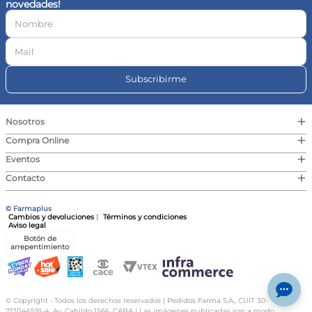
novedades!
10
.
vitamina c
Subscribirme
+
Nosotros
+
Compra Online
+
Eventos
+
Contacto
© Farmaplus
Cambios y devoluciones
|
Términos y condiciones
Aviso legal
Botón de
arrepentimiento
© Copyright · Todos los derechos reservados | Pedidos Farma S.A., CUIT 30-
717046591-4, Av. Cabildo 1566, CABA | Las imágenes publicadas son a modo