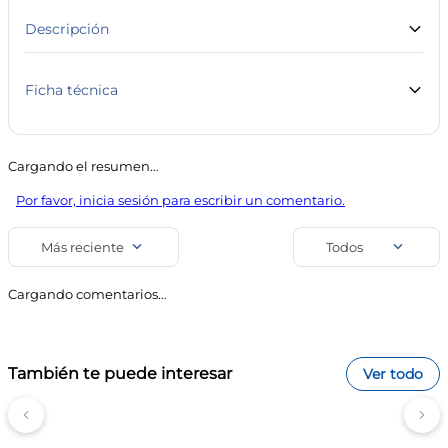
Descripción
Alcohol en gel con aloe vera, desinfectante y antibacteriano
para el cuidado de la higiene diaria. Su Formula
Hipoalergénica cuida tu piel
Ficha técnica
Marca
Línea
Aseplus
Salud y Farmacia
Cargando el resumen…
SKU
Código de barra
Por favor, inicia sesión para escribir un comentario.
13086
7798024570601
Uso
Más reciente
Todos
Alcoholes y Antisépticos
Cargando comentarios…
También te puede interesar
Ver todo