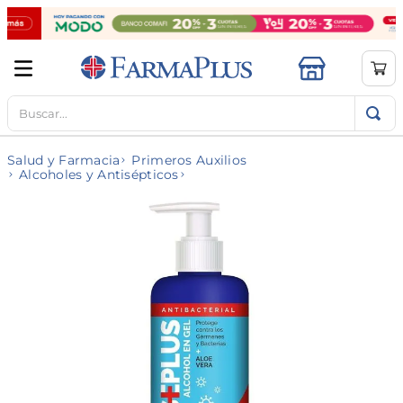
Buscar...
TÉRMINOS MÁS BUSCADOS
1
.
mela b3
Salud y Farmacia
Primeros Auxilios
2
.
cerave limpieza
Alcoholes y Antisépticos
3
.
creatina
4
.
loreal
5
.
shampoo
6
.
proteina
7
.
ibuprofeno
8
.
contorno ojos
9
.
magnesio