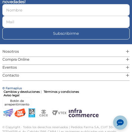
novedades!
10
.
vitamina c
Subscribirme
+
Nosotros
+
Compra Online
+
Eventos
+
Contacto
© Farmaplus
Cambios y devoluciones
|
Términos y condiciones
Aviso legal
Botón de
arrepentimiento
© Copyright · Todos los derechos reservados | Pedidos Farma S.A., CUIT 30-
717046591-4, Av. Cabildo 1566, CABA | Las imágenes publicadas son a modo