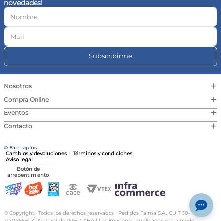
novedades!
10
.
vitamina c
Subscribirme
+
Nosotros
+
Compra Online
+
Eventos
+
Contacto
© Farmaplus
Cambios y devoluciones
|
Términos y condiciones
Aviso legal
Botón de
arrepentimiento
© Copyright · Todos los derechos reservados | Pedidos Farma S.A., CUIT 30-
717046591-4, Av. Cabildo 1566, CABA | Las imágenes publicadas son a modo