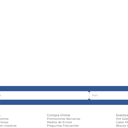
s
Compra Online
Evento
 somos
Promociones Bancarias
Hot Sal
ísicas
Medios de Envíos
Cyber 
con nosotros
Preguntas Frecuentes
Beauty