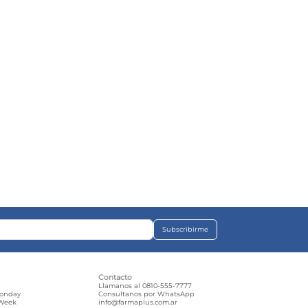
Subscribirme
s
Contacto
e
Llamanos al 0810-555-7777
Monday
Consultanos por WhatsApp
 Week
info@farmaplus.com.ar