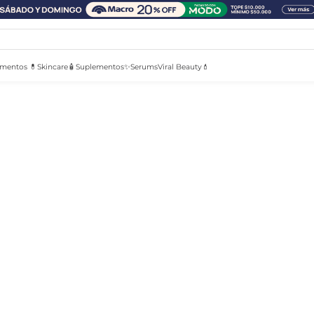
mentos 💊
Skincare🧴
Suplementos✨
Serums
Viral Beauty💄