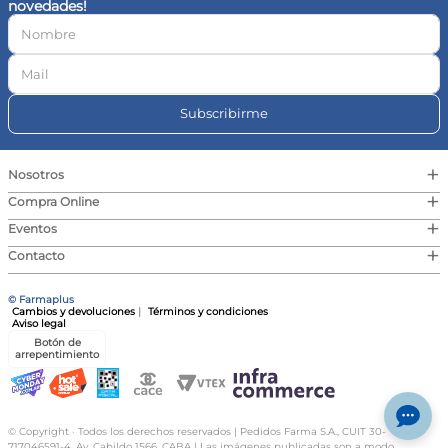
novedades!
10
.
magnesio
Subscribirme
+
Nosotros
+
Compra Online
+
Eventos
+
Contacto
© Farmaplus
Cambios y devoluciones
|
Términos y condiciones
Aviso legal
Botón de
arrepentimiento
© Copyright · Todos los derechos reservados | Pedidos Farma S.A., CUIT 30-
717046591-4, Av. Cabildo 1566, CABA | Las imágenes publicadas son a modo