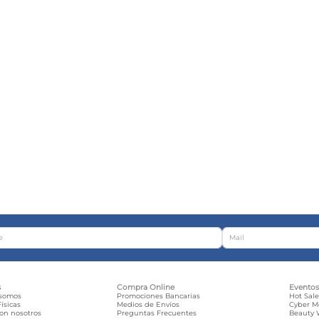
s
Compra Online
Evento
 somos
Promociones Bancarias
Hot Sal
ísicas
Medios de Envíos
Cyber 
con nosotros
Preguntas Frecuentes
Beauty