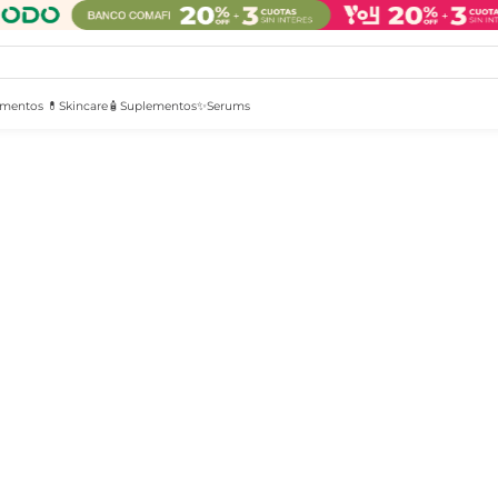
mentos 💊
Skincare🧴
Suplementos✨
Serums