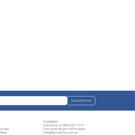
Subscribirme
s
Contacto
e
Llamanos al 0810-555-7777
Monday
Consultanos por WhatsApp
 Week
info@farmaplus.com.ar