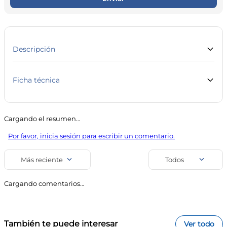
10
.
vitamina c
Descripción
Gel dental blanqueador para dientes más blancos.
Ficha técnica
Marca
Línea
Bucal Tac
Cuidado Personal
Cargando el resumen…
SKU
Código de barra
Por favor, inicia sesión para escribir un comentario.
7924
7798034747406
Uso
Más reciente
Todos
Pastas y Geles Dentales
Cargando comentarios…
También te puede interesar
Ver todo