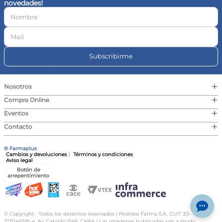
novedades!
10
.
vitamina c
Subscribirme
+
Nosotros
+
Compra Online
+
Eventos
+
Contacto
© Farmaplus
Cambios y devoluciones
|
Términos y condiciones
Aviso legal
Botón de
arrepentimiento
© Copyright · Todos los derechos reservados | Pedidos Farma S.A., CUIT 30-
717046591-4, Av. Cabildo 1566, CABA | Las imágenes publicadas son a modo