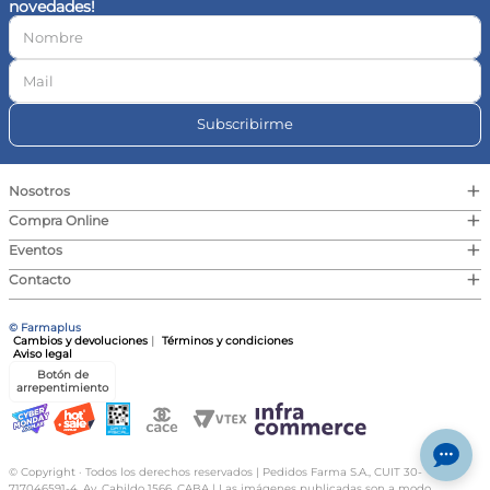
novedades!
10
.
contorno ojos
Subscribirme
+
Nosotros
+
Compra Online
+
Eventos
+
Contacto
© Farmaplus
Cambios y devoluciones
|
Términos y condiciones
Aviso legal
Botón de
arrepentimiento
© Copyright · Todos los derechos reservados | Pedidos Farma S.A., CUIT 30-
717046591-4, Av. Cabildo 1566, CABA | Las imágenes publicadas son a modo