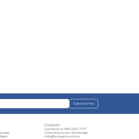
Subscribirme
s
Contacto
e
Llamanos al 0810-555-7777
Monday
Consultanos por WhatsApp
 Week
info@farmaplus.com.ar