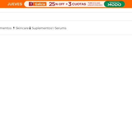
mentos 💊
Skincare🧴
Suplementos✨
Serums