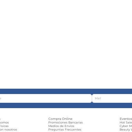
s
Compra Online
Evento
 somos
Promociones Bancarias
Hot Sal
ísicas
Medios de Envíos
Cyber 
con nosotros
Preguntas Frecuentes
Beauty