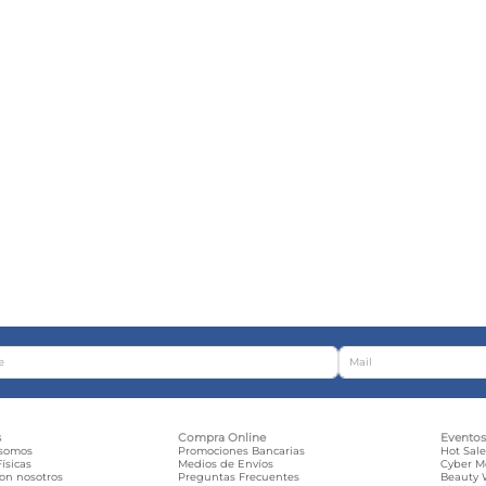
s
Compra Online
Evento
 somos
Promociones Bancarias
Hot Sal
ísicas
Medios de Envíos
Cyber 
con nosotros
Preguntas Frecuentes
Beauty