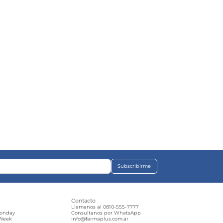
Subscribirme
s
Contacto
e
Llamanos al 0810-555-7777
Monday
Consultanos por WhatsApp
 Week
info@farmaplus.com.ar