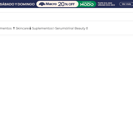
mentos 💊
Skincare🧴
Suplementos✨
Serums
Viral Beauty💄