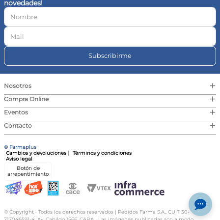
novedades!
10
.
vitamina c
Subscribirme
+
Nosotros
+
Compra Online
+
Eventos
+
Contacto
© Farmaplus
Cambios y devoluciones
|
Términos y condiciones
Aviso legal
Botón de
arrepentimiento
© Copyright · Todos los derechos reservados | Pedidos Farma S.A., CUIT 30-
717046591-4, Av. Cabildo 1566, CABA | Las imágenes publicadas son a modo