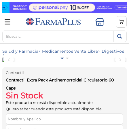
Buscar...
TÉRMINOS MÁS BUSCADOS
1
.
mela b3
Salud y Farmacia
Medicamentos Venta Libre
Digestivos
2
.
cerave limpieza
3
.
creatina
Contractil
4
.
loreal
Contractil Extra Pack Antihemorroidal Circulatorio 60
5
.
shampoo
Caps
Sin Stock
6
.
proteina
Este producto no está disponible actualmente
7
.
ibuprofeno
Quiero saber cuando este producto está disponible
8
.
vitamina c
9
.
contorno ojos