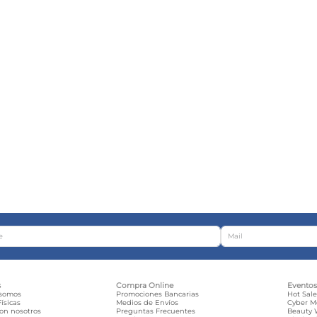
s
Compra Online
Evento
 somos
Promociones Bancarias
Hot Sal
ísicas
Medios de Envíos
Cyber 
con nosotros
Preguntas Frecuentes
Beauty