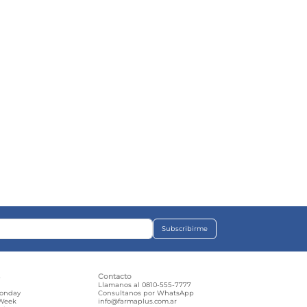
Subscribirme
s
Contacto
e
Llamanos al 0810-555-7777
Monday
Consultanos por WhatsApp
 Week
info@farmaplus.com.ar