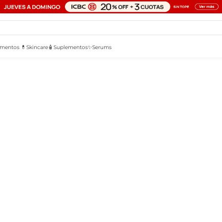
mentos 💊
Skincare🧴
Suplementos✨
Serums