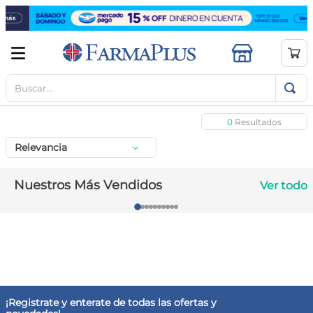
Buscar...
TÉRMINOS MÁS BUSCADOS
1
.
mela b3
0
2
.
cerave limpieza
Relevancia
3
.
creatina
4
.
loreal
Nuestros Más Vendidos
Ver todo
5
.
shampoo
6
.
proteina
7
.
ibuprofeno
8
.
contorno ojos
9
.
magnesio
¡Registrate y enterate de todas las ofertas y