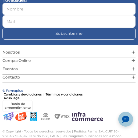
novedades!
10
.
vitamina c
Subscribirme
+
Nosotros
+
Compra Online
+
Eventos
+
Contacto
© Farmaplus
Cambios y devoluciones
|
Términos y condiciones
Aviso legal
Botón de
arrepentimiento
© Copyright · Todos los derechos reservados | Pedidos Farma S.A., CUIT 30-
717046591-4, Av. Cabildo 1566, CABA | Las imágenes publicadas son a modo