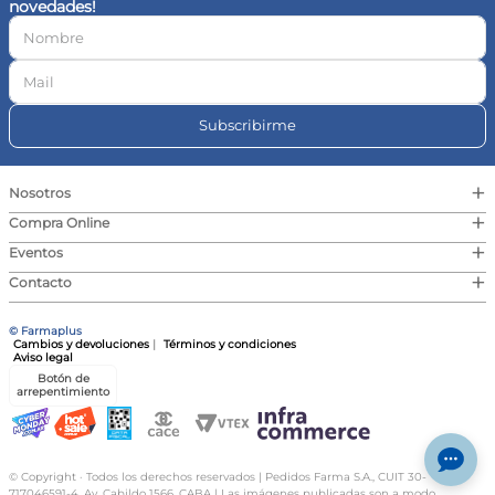
novedades!
10
.
vitamina c
Subscribirme
+
Nosotros
+
Compra Online
+
Eventos
+
Contacto
© Farmaplus
Cambios y devoluciones
|
Términos y condiciones
Aviso legal
Botón de
arrepentimiento
© Copyright · Todos los derechos reservados | Pedidos Farma S.A., CUIT 30-
717046591-4, Av. Cabildo 1566, CABA | Las imágenes publicadas son a modo