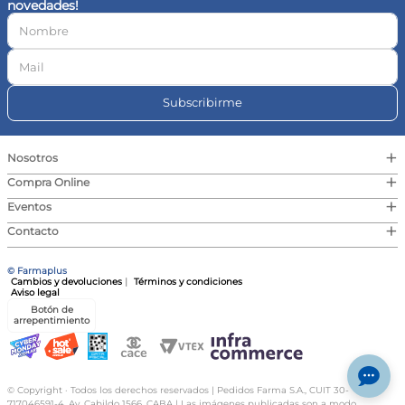
novedades!
10
.
magnesio
Subscribirme
+
Nosotros
+
Compra Online
+
Eventos
+
Contacto
© Farmaplus
Cambios y devoluciones
|
Términos y condiciones
Aviso legal
Botón de
arrepentimiento
© Copyright · Todos los derechos reservados | Pedidos Farma S.A., CUIT 30-
717046591-4, Av. Cabildo 1566, CABA | Las imágenes publicadas son a modo