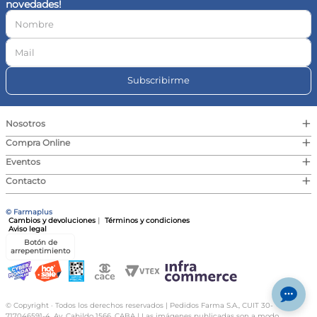
novedades!
10
.
magnesio
Subscribirme
+
Nosotros
+
Compra Online
+
Eventos
+
Contacto
© Farmaplus
Cambios y devoluciones
|
Términos y condiciones
Aviso legal
Botón de
arrepentimiento
© Copyright · Todos los derechos reservados | Pedidos Farma S.A., CUIT 30-
717046591-4, Av. Cabildo 1566, CABA | Las imágenes publicadas son a modo