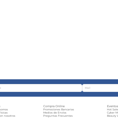
s
Compra Online
Evento
 somos
Promociones Bancarias
Hot Sal
ísicas
Medios de Envíos
Cyber 
con nosotros
Preguntas Frecuentes
Beauty