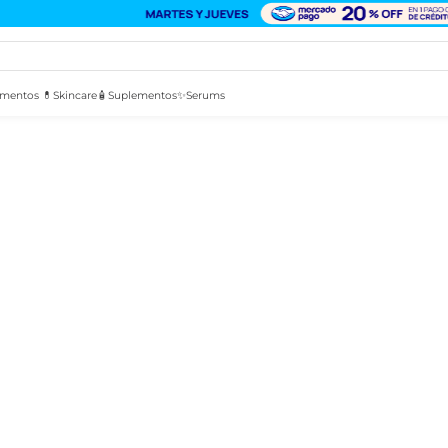
mentos 💊
Skincare🧴
Suplementos✨
Serums