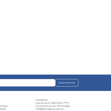
Subscribirme
s
Contacto
e
Llamanos al 0810-555-7777
Monday
Consultanos por WhatsApp
 Week
info@farmaplus.com.ar