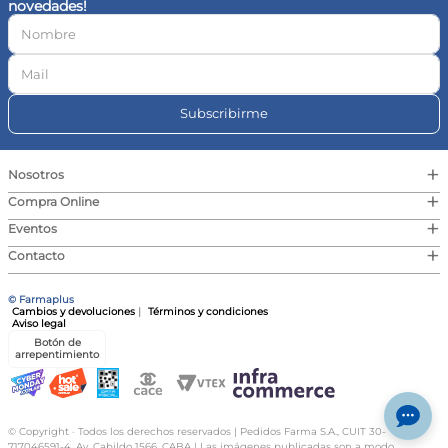
novedades!
10
.
vitamina c
Subscribirme
+
Nosotros
+
Compra Online
+
Eventos
+
Contacto
© Farmaplus
Cambios y devoluciones
|
Términos y condiciones
Aviso legal
Botón de
arrepentimiento
© Copyright · Todos los derechos reservados | Pedidos Farma S.A., CUIT 30-
717046591-4, Av. Cabildo 1566, CABA | Las imágenes publicadas son a modo