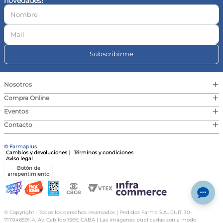
novedades!
10
.
vitamina c
Subscribirme
+
Nosotros
+
Compra Online
+
Eventos
+
Contacto
© Farmaplus
Cambios y devoluciones
|
Términos y condiciones
Aviso legal
Botón de
arrepentimiento
© Copyright · Todos los derechos reservados | Pedidos Farma S.A., CUIT 30-
717046591-4, Av. Cabildo 1566, CABA | Las imágenes publicadas son a modo