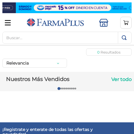
Buscar...
TÉRMINOS MÁS BUSCADOS
1
.
mela b3
0
2
.
cerave limpieza
Relevancia
3
.
creatina
4
.
loreal
Nuestros Más Vendidos
Ver todo
5
.
shampoo
6
.
proteina
7
.
ibuprofeno
8
.
contorno ojos
9
.
magnesio
¡Registrate y enterate de todas las ofertas y