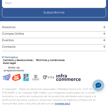
Preguntas frecuentes
Subscribirme
¿Es seguro para recién nacidos?
Sí, el Jabón Líquido Dove Baby Humectación Enriquecida es
apto para recién nacidos y pieles sensibles.
+
Nosotros
¿Contiene fragancias?
+
Compra Online
Sí, tiene una fragancia especial para piel de bebé que
proporciona un aroma agradable y delicado.
+
Eventos
¿Es hipoalergénico?
+
Contacto
Sí, su fórmula hipoalergénica está diseñada para minimizar
el riesgo de alergias en la piel del bebé.
© Farmaplus
¿Cómo se debe usar?
Cambios y devoluciones
|
Términos y condiciones
Se recomienda aplicar una pequeña cantidad sobre la piel
Aviso legal
mojada del bebé, masajear suavemente y enjuagar con
Botón de
abundante agua.
arrepentimiento
¿Es libre de sulfatos?
Sí, este jabón está formulado sin sulfatos ni parabenos,
garantizando un cuidado suave y seguro.
© Copyright · Todos los derechos reservados | Pedidos Farma S.A., CUIT 30-
717046591-4, Av. Cabildo 1566, CABA | Las imágenes publicadas son a modo
Especificaciones:
ilustrativo. La venta de cualquiera de los productos exhibidos está sujeta a la
Tipo: Jabón Líquido | Función: Limpieza e Hidratación |
verificación de stock y precio. | Dirección General de Defensa y Protección al
Textura: Líquida | Contenido: 200ml
Consumidor, para consultas y/o denuncias
ingrese aquí