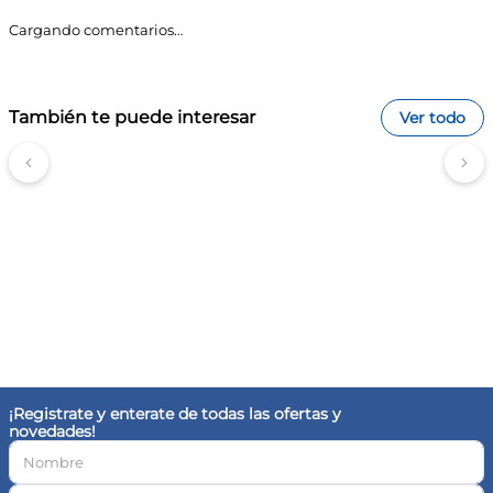
Beneficios:
Cargando comentarios…
Hidratación duradera:
Mantiene la piel del bebé
hidratada durante todo el día, evitando la sequedad.
Protección de la barrera cutánea:
Ayuda a proteger la
piel del resecamiento y posibles irritaciones,
asegurando un cuidado integral.
También te puede interesar
Fórmula hipoalergénica:
Reduce el riesgo de
Ver todo
reacciones alérgicas, siendo seguro para la piel
sensible de los bebés.
Apto para piel sensible y recién nacidos:
Su
formulación es adecuada para todo tipo de piel,
incluyendo la más delicada.
Libre de sulfatos y parabenos:
Evita ingredientes
potencialmente irritantes, garantizando un cuidado
suave.
Testado por profesionales de la salud:
Aprobado por
dermatólogos, pediatras y oftalmólogos, asegurando
su eficacia y seguridad.
Tips FarmaPlus
Utilizá el jabón en cada baño para mantener la piel de
tu bebé siempre hidratada y protegida.
Aplicá una pequeña cantidad y masajeá suavemente
¡Registrate y enterate de todas las ofertas y
para crear espuma, asegurando una limpieza efectiva.
novedades!
Enjuagá con abundante agua para eliminar cualquier
residuo y dejar la piel fresca.
Consultá con tu pediatra si notás alguna reacción
inusual en la piel de tu bebé.