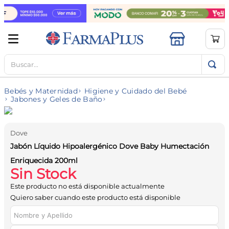
Buscar...
TÉRMINOS MÁS BUSCADOS
1
.
mela b3
Bebés y Maternidad
Higiene y Cuidado del Bebé
2
.
cerave limpieza
Jabones y Geles de Baño
3
.
creatina
4
.
loreal
Dove
Jabón Líquido Hipoalergénico Dove Baby Humectación
5
.
shampoo
Enriquecida 200ml
6
.
proteina
Sin Stock
7
.
ibuprofeno
Este producto no está disponible actualmente
Quiero saber cuando este producto está disponible
8
.
vitamina c
9
.
contorno ojos