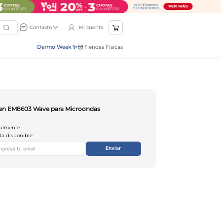
Mi cuenta
Contacto
Dermo Week ✨
Tiendas Físicas
pen EM8603 Wave para Microondas
ualmente
tá disponible
Enviar