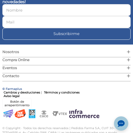
novedades!
10
.
magnesio
Subscribirme
+
Nosotros
+
Compra Online
+
Eventos
+
Contacto
© Farmaplus
Cambios y devoluciones
|
Términos y condiciones
Aviso legal
Botón de
arrepentimiento
© Copyright · Todos los derechos reservados | Pedidos Farma S.A., CUIT 30-
717046591-4, Av. Cabildo 1566, CABA | Las imágenes publicadas son a modo