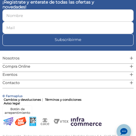
con funcionamiento normal o parcial del tubo digestivo.
¡Registrate y enterate de todas las ofertas y
novedades!
¿Cómo se administra Nutrison 1.0?
El producto está listo para su uso y puede administrarse por
sonda o ostomías, ya sea por gravedad o con bomba de
infusión.
¿Es adecuado para niños?
No se recomienda su uso en niños menores de 1 año y debe
administrarse con precaución en niños de 1 a 6 años.
Subscribirme
Cuáles son los beneficios de Nutrison 1.0?
Proporciona una nutrición completa, cubriendo el 100% de
las R.D.A. de vitaminas y minerales, y es fácil de administrar.
+
Qué debo considerar antes de usar Nutrison 1.0?
Nosotros
Es importante consultar con un profesional de la salud para
+
determinar la dosificación y frecuencia adecuadas según las
Compra Online
necesidades individuales.
+
Eventos
+
Contacto
Especificaciones:
Tipo: Fórmula líquida | Función: Soporte nutricional | Textura:
Líquido | Contenido: 1000 ml
© Farmaplus
Cambios y devoluciones
|
Términos y condiciones
Aviso legal
Botón de
arrepentimiento