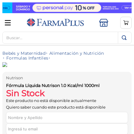
Buscar...
TÉRMINOS MÁS BUSCADOS
1
.
mela b3
Bebés y Maternidad
Alimentación y Nutrición
2
.
cerave limpieza
Formulas Infantiles
3
.
creatina
4
.
loreal
Nutrison
Fórmula Líquida Nutrison 1.0 Kcal/ml 1000ml
5
.
shampoo
Sin Stock
6
.
proteina
Este producto no está disponible actualmente
Quiero saber cuando este producto está disponible
7
.
ibuprofeno
8
.
vitamina c
9
.
contorno ojos