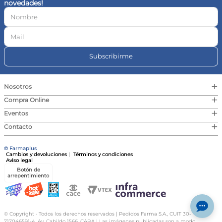
novedades!
10
.
vitamina c
Subscribirme
+
Nosotros
+
Compra Online
+
Eventos
+
Contacto
© Farmaplus
Cambios y devoluciones
|
Términos y condiciones
Aviso legal
Botón de
arrepentimiento
© Copyright · Todos los derechos reservados | Pedidos Farma S.A., CUIT 30-
717046591-4, Av. Cabildo 1566, CABA | Las imágenes publicadas son a modo