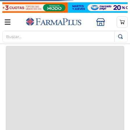
Buscar...
TÉRMINOS MÁS BUSCADOS
1
.
mela b3
2
.
cerave limpieza
3
.
creatina
4
.
loreal
5
.
shampoo
6
.
proteina
7
.
ibuprofeno
8
.
contorno ojos
9
.
magnesio