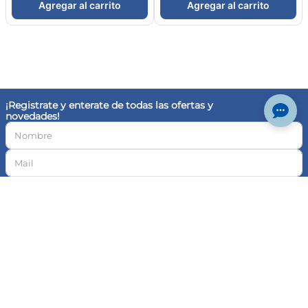
+
Nosotros
+
Enviar Comentario
Compra Online
+
Eventos
+
Contacto
© Farmaplus
Cambios y devoluciones
|
Términos y condiciones
Aviso legal
Botón de
arrepentimiento
© Copyright · Todos los derechos reservados | Pedidos Farma S.A., CUIT 30-
717046591-4, Av. Cabildo 1566, CABA | Las imágenes publicadas son a modo
ilustrativo. La venta de cualquiera de los productos exhibidos está sujeta a la
verificación de stock y precio. | Dirección General de Defensa y Protección al
Consumidor, para consultas y/o denuncias
ingrese aquí