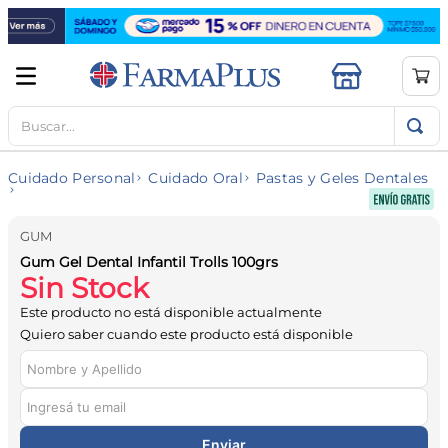
Buscar...
TÉRMINOS MÁS BUSCADOS
1
.
mela b3
Cuidado Personal
Cuidado Oral
Pastas y Geles Dentales
2
.
cerave limpieza
3
.
creatina
GUM
4
.
loreal
Gum Gel Dental Infantil Trolls 100grs
Sin Stock
5
.
shampoo
Este producto no está disponible actualmente
6
.
proteina
Quiero saber cuando este producto está disponible
7
.
ibuprofeno
8
.
vitamina c
9
.
contorno ojos
Enviar