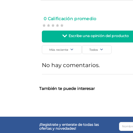
GUM
Cuidado Personal
SKU
Código de barra
0 Calificación promedio
23393
70942005500
Más reciente
Todos
Agregar comentario
No hay comentarios.
Título
Califica el producto de 1 a 5 estrellas
También te puede interesar
Tu nombre
¡Registrate y enterate de todas las
ofertas y novedades!