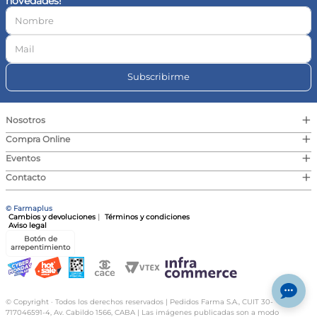
novedades!
10
.
vitamina c
Subscribirme
+
Nosotros
+
Compra Online
+
Eventos
+
Contacto
© Farmaplus
Cambios y devoluciones
|
Términos y condiciones
Aviso legal
Botón de
arrepentimiento
© Copyright · Todos los derechos reservados | Pedidos Farma S.A., CUIT 30-
717046591-4, Av. Cabildo 1566, CABA | Las imágenes publicadas son a modo