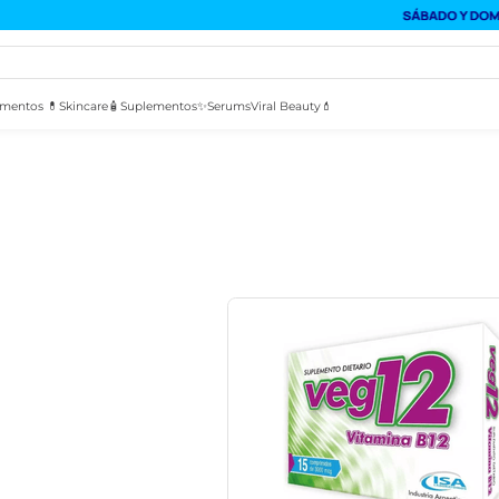
mentos 💊
Skincare🧴
Suplementos✨
Serums
Viral Beauty💄