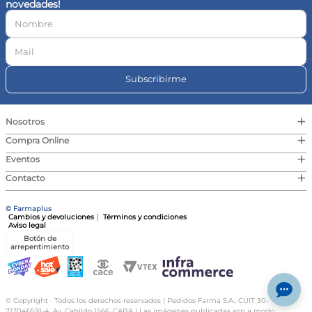
novedades!
10
.
magnesio
Subscribirme
+
Nosotros
+
Compra Online
+
Eventos
+
Contacto
© Farmaplus
Cambios y devoluciones
|
Términos y condiciones
Aviso legal
Botón de
arrepentimiento
© Copyright · Todos los derechos reservados | Pedidos Farma S.A., CUIT 30-
717046591-4, Av. Cabildo 1566, CABA | Las imágenes publicadas son a modo