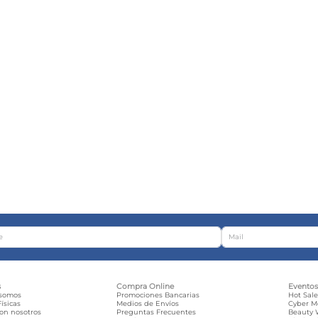
s
Compra Online
Evento
 somos
Promociones Bancarias
Hot Sal
ísicas
Medios de Envíos
Cyber 
con nosotros
Preguntas Frecuentes
Beauty