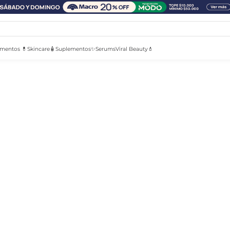
mentos 💊
Skincare🧴
Suplementos✨
Serums
Viral Beauty💄