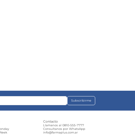
Subscribirme
s
Contacto
e
Llamanos al 0810-555-7777
Monday
Consultanos por WhatsApp
 Week
info@farmaplus.com.ar