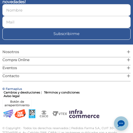
novedades!
10
.
magnesio
Subscribirme
+
Nosotros
+
Compra Online
+
Eventos
+
Contacto
© Farmaplus
Cambios y devoluciones
|
Términos y condiciones
Aviso legal
Botón de
arrepentimiento
© Copyright · Todos los derechos reservados | Pedidos Farma S.A., CUIT 30-
717046591-4, Av. Cabildo 1566, CABA | Las imágenes publicadas son a modo