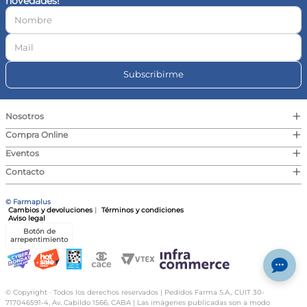
novedades!
10
.
vitamina c
Subscribirme
+
Nosotros
+
Compra Online
+
Eventos
+
Contacto
© Farmaplus
Cambios y devoluciones
|
Términos y condiciones
Aviso legal
Botón de
arrepentimiento
© Copyright · Todos los derechos reservados | Pedidos Farma S.A., CUIT 30-
717046591-4, Av. Cabildo 1566, CABA | Las imágenes publicadas son a modo