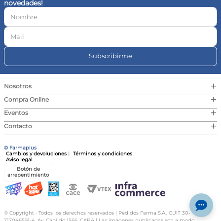
novedades!
10
.
vitamina c
Subscribirme
+
Nosotros
+
Compra Online
+
Eventos
+
Contacto
© Farmaplus
Cambios y devoluciones
|
Términos y condiciones
Aviso legal
Botón de
arrepentimiento
© Copyright · Todos los derechos reservados | Pedidos Farma S.A., CUIT 30-
717046591-4, Av. Cabildo 1566, CABA | Las imágenes publicadas son a modo