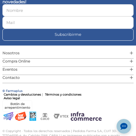
novedades!
10
.
magnesio
Subscribirme
+
Nosotros
+
Compra Online
+
Eventos
+
Contacto
© Farmaplus
Cambios y devoluciones
|
Términos y condiciones
Aviso legal
Botón de
arrepentimiento
© Copyright · Todos los derechos reservados | Pedidos Farma S.A., CUIT 30-
717046591-4, Av. Cabildo 1566, CABA | Las imágenes publicadas son a modo