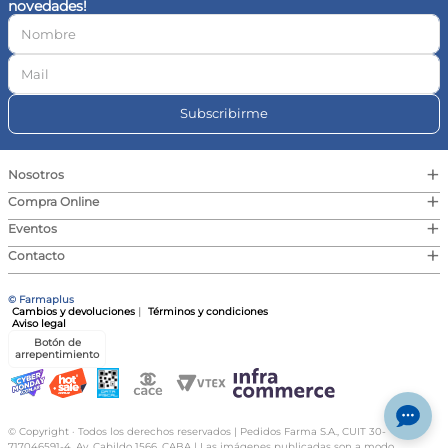
novedades!
10
.
magnesio
Subscribirme
+
Nosotros
+
Compra Online
+
Eventos
+
Contacto
© Farmaplus
Cambios y devoluciones
|
Términos y condiciones
Aviso legal
Botón de
arrepentimiento
© Copyright · Todos los derechos reservados | Pedidos Farma S.A., CUIT 30-
717046591-4, Av. Cabildo 1566, CABA | Las imágenes publicadas son a modo