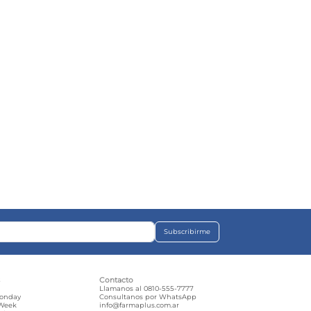
Subscribirme
s
Contacto
e
Llamanos al 0810-555-7777
Monday
Consultanos por WhatsApp
 Week
info@farmaplus.com.ar