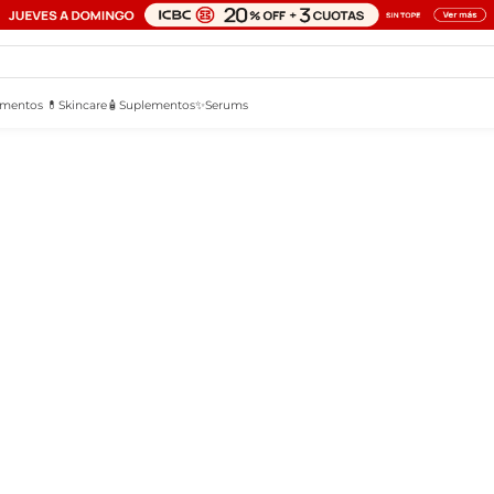
mentos 💊
Skincare🧴
Suplementos✨
Serums