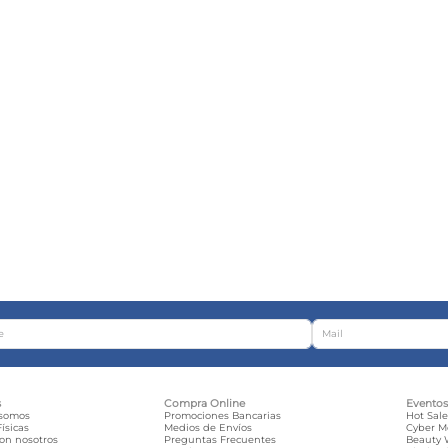
s
Compra Online
Evento
 somos
Promociones Bancarias
Hot Sal
ísicas
Medios de Envíos
Cyber 
con nosotros
Preguntas Frecuentes
Beauty