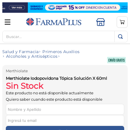
Buscar...
TÉRMINOS MÁS BUSCADOS
1
.
mela b3
Salud y Farmacia
Primeros Auxilios
2
.
cerave limpieza
Alcoholes y Antisépticos
3
.
creatina
Merthiolate
4
.
loreal
Merthiolate Iodopovidona Tópica Solución X 60ml
Sin Stock
5
.
shampoo
Este producto no está disponible actualmente
6
.
proteina
Quiero saber cuando este producto está disponible
7
.
ibuprofeno
8
.
vitamina c
9
.
contorno ojos