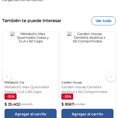
bloquear el paso de grasas a las células grasas, estimulando
su transporte para ser quemadas en el músculo.
¿Cómo se debe consumir Metabolic CLA?
Se aconseja tomar 1 o 2 cápsulas blandas al día,
acompañadas de abundante agua junto a las comidas
También te puede interesar
Ver todo
principales.
¿En cuánto tiempo se ven resultados?
Se sugiere consumirlo de forma continua por al menos 8 a 12
semanas, acompañado de actividad física regular y dieta
equilibrada.
Ingredientes principales
Ácido Linoleico Conjugado (CLA).
Especificaciones
Tipo: Suplemento reductor de grasa | Función: Descenso de
grasa y definición muscular | Forma: Cápsulas blandas |
Contenido: 60 unidades
Tips FarmaPlus
Para maximizar los resultados de la reducción de grasa
corporal, te recomendamos complementar su uso con
¡Registrate y enterate de todas las ofertas y
entrenamientos de fuerza o aeróbicos y visitar nuestra
novedades!
categoría de
Energía y Vitalidad
para potenciar tus sesiones.
Subscribirme