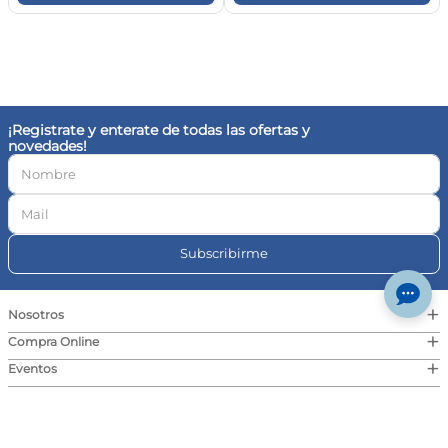
+
Nosotros
+
Compra Online
+
Eventos
+
Contacto
© Farmaplus
Cambios y devoluciones
|
Términos y condiciones
Aviso legal
Botón de
arrepentimiento
© Copyright · Todos los derechos reservados | Pedidos Farma S.A., CUIT 30-
717046591-4, Av. Cabildo 1566, CABA | Las imágenes publicadas son a modo
ilustrativo. La venta de cualquiera de los productos exhibidos está sujeta a la
verificación de stock y precio. | Dirección General de Defensa y Protección al
Consumidor, para consultas y/o denuncias
ingrese aquí