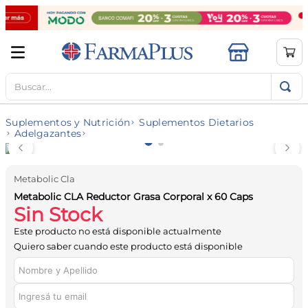
Buscar...
TÉRMINOS MÁS BUSCADOS
1
.
mela b3
Suplementos y Nutrición
Suplementos Dietarios
2
.
cerave limpieza
Adelgazantes
3
.
creatina
4
.
loreal
Metabolic Cla
Metabolic CLA Reductor Grasa Corporal x 60 Caps
5
.
shampoo
Sin Stock
6
.
proteina
Este producto no está disponible actualmente
Quiero saber cuando este producto está disponible
7
.
ibuprofeno
8
.
contorno ojos
9
.
magnesio