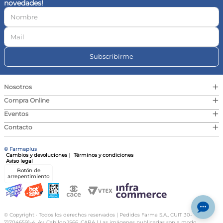
novedades!
10
.
vitamina c
Subscribirme
+
Nosotros
+
Compra Online
+
Eventos
+
Contacto
© Farmaplus
Cambios y devoluciones
|
Términos y condiciones
Aviso legal
Botón de
arrepentimiento
© Copyright · Todos los derechos reservados | Pedidos Farma S.A., CUIT 30-
717046591-4, Av. Cabildo 1566, CABA | Las imágenes publicadas son a modo