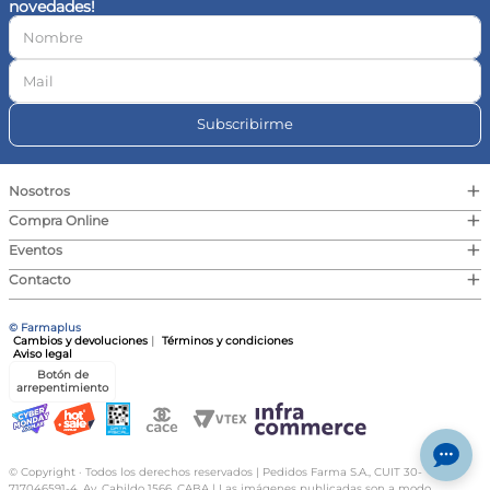
novedades!
10
.
vitamina c
Subscribirme
+
Nosotros
+
Compra Online
+
Eventos
+
Contacto
© Farmaplus
Cambios y devoluciones
|
Términos y condiciones
Aviso legal
Botón de
arrepentimiento
© Copyright · Todos los derechos reservados | Pedidos Farma S.A., CUIT 30-
717046591-4, Av. Cabildo 1566, CABA | Las imágenes publicadas son a modo